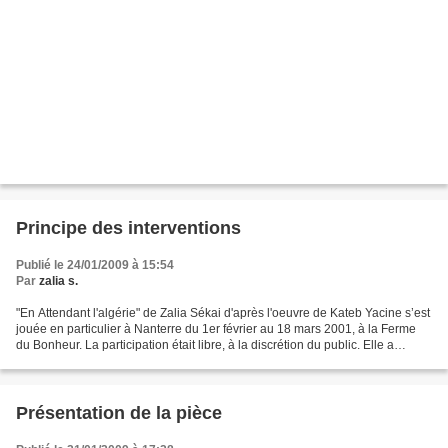
Principe des interventions
Publié le 24/01/2009 à 15:54
Par
zalia s.
"En Attendant l'algérie" de Zalia Sékai d'après l'oeuvre de Kateb Yacine s’est
jouée en particulier à Nanterre du 1er février au 18 mars 2001, à la Ferme
du Bonheur. La participation était libre, à la discrétion du public. Elle a
également été jouée à...
Présentation de la pièce