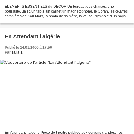
ELEMENTS ESSENTIELS du DECOR Un bureau, des chaises, une
poursuite, un lit, un tapis, un carnet,un magnétophone, le Coran, les œuvres
complètes de Karl Marx, la photo de sa mère, la valise : symbole d’un pays
qui n’existe pas et qui se cherche. Le personnage...
En Attendant l'algérie
Publié le 14/01/2000 à 17:56
Par
zalia s.
En Attendant l’algérie Pièce de théâtre publiée aux éditions clandestines